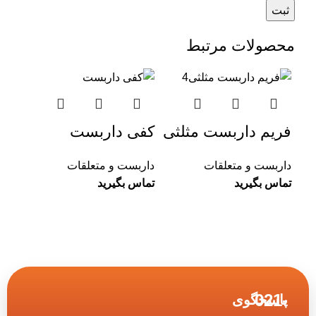
محصولات مرتبط
فریم داربست مثلثی
کفی داربست
پاگ
داربست و متعلقات
داربست و متعلقات
دارب
021-
پاسخگوی