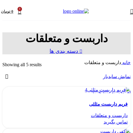
0
0
تومان
داربست و متعلقات
دسته بندی ها
خانه
داربست و متعلقات
Showing all 5 results
نمایش سایدبار
افزودن به سبد خرید
مشاهده سریع
فریم داربست مثلثی
مقایسه
داربست و متعلقات