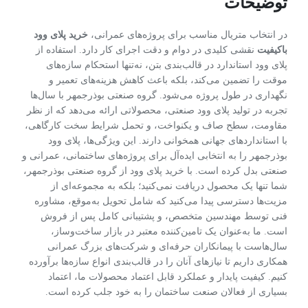
توضیحات
در انتخاب متریال مناسب برای پروژه‌های عمرانی،
خرید پلای وود
باکیفیت
نقشی کلیدی در دوام و دقت اجرای کار دارد. استفاده از
پلای وود استاندارد در قالب‌بندی بتن، نه‌تنها استحکام سازه‌های
موقت را تضمین می‌کند، بلکه باعث کاهش هزینه‌های تعمیر و
نگهداری در طول پروژه می‌شود. گروه صنعتی بوذرجمهر با سال‌ها
تجربه در تولید پلای وود صنعتی، محصولاتی ارائه می‌دهد که از نظر
مقاومت، سطح صاف و یکنواخت، و تحمل شرایط سخت کارگاهی،
با استانداردهای جهانی همخوانی دارند. این ویژگی‌ها، پلای وود
بوذرجمهر را به انتخابی ایده‌آل برای پروژه‌های ساختمانی، عمرانی و
صنعتی بدل کرده است. با خرید پلای وود از گروه صنعتی بوذرجمهر،
شما تنها یک محصول دریافت نمی‌کنید؛ بلکه به مجموعه‌ای از
مزیت‌ها دسترسی پیدا می‌کنید که شامل تحویل به‌موقع، مشاوره
فنی توسط مهندسین متخصص، و پشتیبانی کامل پس از فروش
است. ما به‌عنوان یک تامین‌کننده معتبر در بازار ساخت‌وساز،
سال‌هاست با پیمانکاران حرفه‌ای و شرکت‌های بزرگ عمرانی
همکاری داریم تا نیازهای آنان را در قالب‌بندی انواع سازه‌ها برآورده
کنیم. کیفیت پایدار و عملکرد قابل اعتماد محصولات ما، اعتماد
بسیاری از فعالان صنعت ساختمان را به خود جلب کرده است.