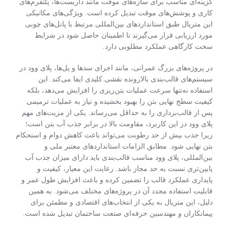
گزینه‌ای مناسب برای سازه‌های موقت مانند داربست‌ها، پلتفرم‌های
کاری و پوشش‌های موقت تبدیل کرده است. ویژگی‌های مکانیکی
این متریال طبق استانداردهای بین‌المللی مرتبط با پانل‌های چوبی
مورد ارزیابی قرار می‌گیرند تا اطمینان حاصل شود در شرایط
سخت کارگاهی عملکرد مطلوبی دارد.
در پروژه‌های بزرگ عمرانی، مانند اجرای سدها و پل‌ها، پلای وود در
سیستم‌های قالب‌بندی بالارونده نقشی کلیدی ایفا می‌کند. این
استفاده نه‌تنها سرعت عملیات بتن‌ریزی را افزایش می‌دهد، بلکه
کیفیت سطح نهایی بتن را بهبود بخشیده و نیاز به عملیات ترمیمی
پس از قالب‌برداری را به حداقل می‌رساند. یکی از مزیت‌های مهم
پلای وود در این کاربرد، مقاومت بالا در برابر جذب آب بتن است؛
زیرا جذب بیش از حد رطوبت می‌تواند باعث کاهش دوام و استحکام
بتن نهایی شود. مطابق الزامات استانداردهای معتبر ملی و
بین‌المللی، پلای وود مناسب قالب‌بندی باید دارای میزان جذب آب
پایین‌تری نسبت به حد مجاز باشد. رعایت این معیار، کیفیت و
پایداری عملکرد قالب را تضمین کرده و باعث افزایش طول عمر و
قابلیت استفاده مجدد آن در پروژه‌های مختلف می‌شود. به همین
دلیل، این متریال به یکی از انتخاب‌های اقتصادی و مطمئن برای
پیمانکاران و مهندسین حرفه‌ای صنعت ساختمان تبدیل شده است.