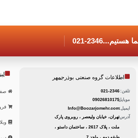
 هستیم...
021-2346
لی
اطلاعات گروه صنعتی
بوذرجمهر
تلفن:
021-2346
صفح
موبایل:
09026810175
فرو
ایمیل:
Info@Boozarjomehr.com
آدرس:
تهران، خیابان ولیعصر ، روبروی پارک
وبل
ملت ، پلاک 2617 ، ساختمان داستو ،
طبقه دوم ، واحد 7
دربا