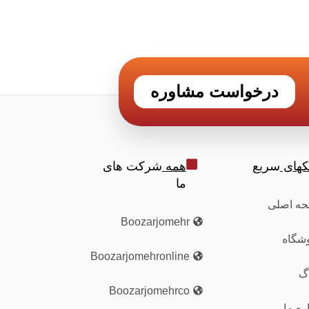
درخواست مشاوره
نکهای
سریع
همه
شرکت های
ما
ه اصلی
Boozarjomehr
شگاه
Boozarjomehronline
اگ
Boozarjomehrco
ره ما